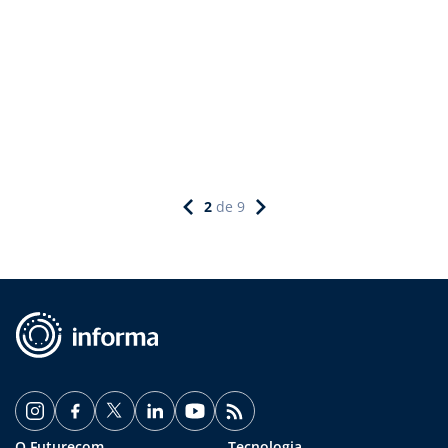
2
de
9
O Futurecom
Tecnologia