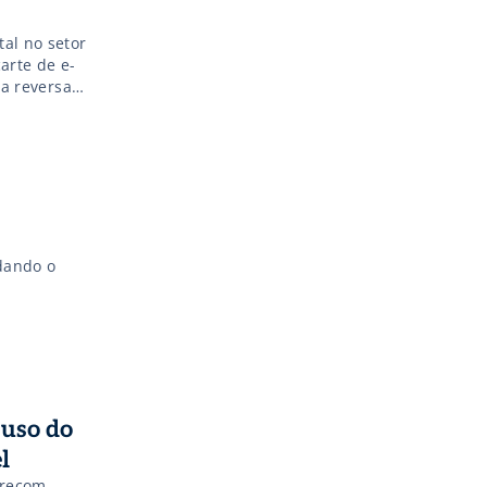
tal no setor
arte de e-
ca reversa
dando o
 uso do
l
urecom