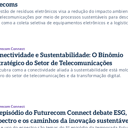
lecoms
estão de resíduos eletrônicos visa a redução do impacto ambien
telecomunicações por meio de processos sustentáveis para desc
, como a coleta seletiva de equipamentos eletrônicos e a logísti
produtos eletrônicos. Saiba mais!
recom Connect
nectividade e Sustentabilidade: O Binômio
tratégico do Setor de Telecomunicações
cubra como a conectividade aliada à sustentabilidade está mol
uro do setor de telecomunicações e da transformação digital.
recom Connect
 episódio do Futurecom Connect debate ESG,
pectro e os caminhos da inovação sustentáve
 e uso do espectro são temas do 5º episódio da temporada Fut