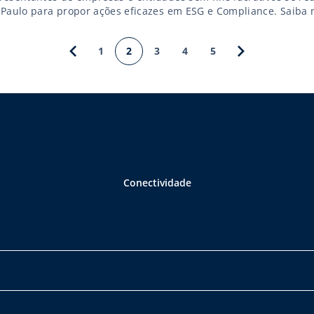
 Paulo para propor ações eficazes em ESG e Compliance. Saiba 
1
2
3
4
5
Conectividade