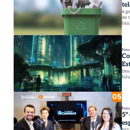
te
A g
de 
lixo
de 
Futu
Co
Es
Des
fut
Futu
5º
es
ESG