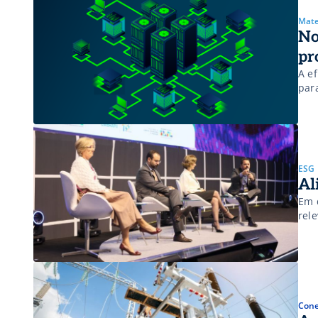
Mate
No
pr
A ef
par
ESG
Al
Em deb
rel
Cone