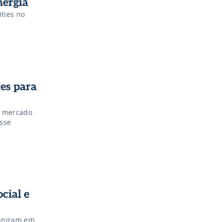
nergia
ities no
es para
o mercado
esse
cial e
euniram em