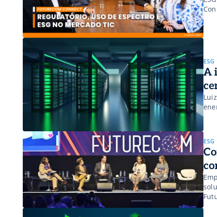
Con
ESG
A 
ce
Lui
ener
ESG
Co
co
Emp
sol
Fut