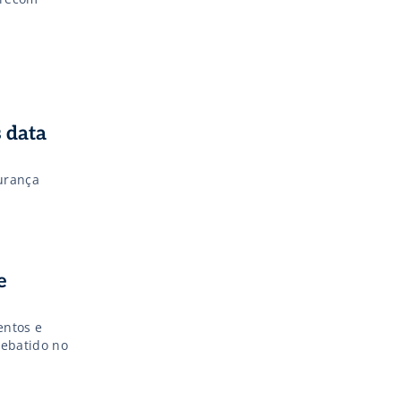
 data
urança
e
entos e
debatido no