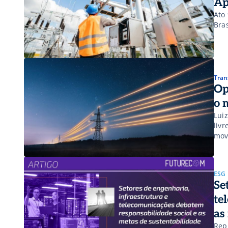
Ap
Ato
Bras
Tran
Op
o 
Lui
livr
mov
ESG
Se
te
as
Rep