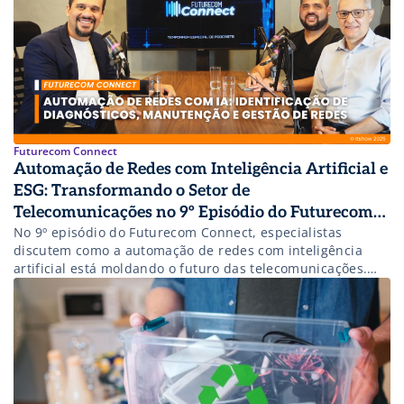
Futurecom Connect
Automação de Redes com Inteligência Artificial e
ESG: Transformando o Setor de
Telecomunicações no 9º Episódio do Futurecom
No 9º episódio do Futurecom Connect, especialistas
Connect
discutem como a automação de redes com inteligência
artificial está moldando o futuro das telecomunicações.
Descubra as implicações para eficiência, sustentabilidade
e ESG.