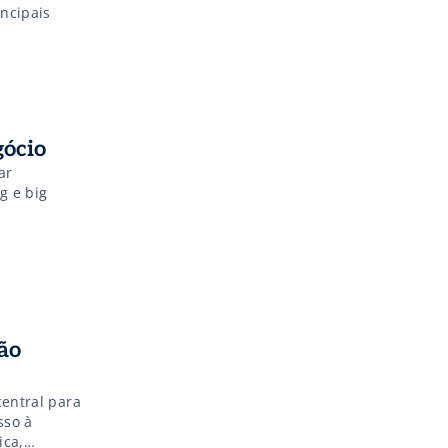
ncipais
gócio
ar
g e big
ão
central para
sso à
ica,