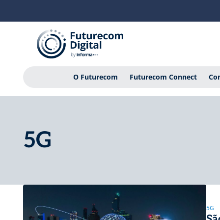
O Futurecom
Futurecom Connect
Con
5G
5G
Sã