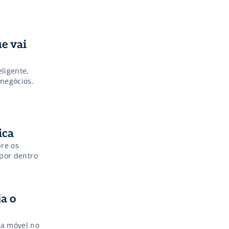
e vai
ligente,
negócios.
ica
bre os
 por dentro
a o
ia móvel no