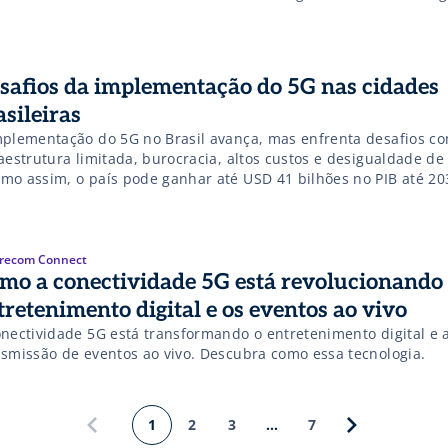
antindo que ela seja uma ferramenta que impulsione o aprendi
nsforme as metodologias educacionais. O Brasil enfrenta desafi
safios da implementação do 5G nas cidades
asileiras
mplementação do 5G no Brasil avança, mas enfrenta desafios c
aestrutura limitada, burocracia, altos custos e desigualdade de
mo assim, o país pode ganhar até USD 41 bilhões no PIB até 2
nço da tecnologia 5G. Saiba mais!
recom Connect
mo a conectividade 5G está revolucionando
tretenimento digital e os eventos ao vivo
onectividade 5G está transformando o entretenimento digital e 
nsmissão de eventos ao vivo. Descubra como essa tecnologia.
1
2
3
…
7