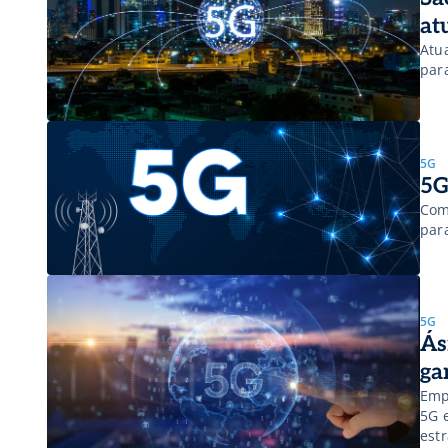
at
Atua
par
5G
5G
Com
par
5G
Ás
ga
Emp
5G 
est