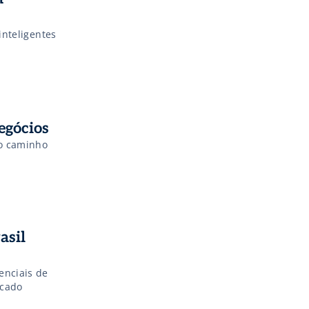
inteligentes
egócios
 o caminho
asil
enciais de
rcado