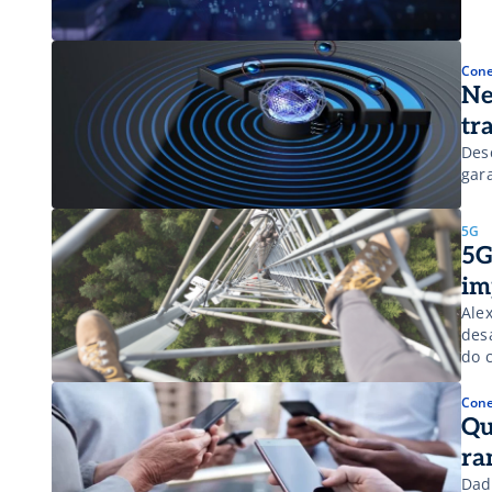
Cone
Ne
tr
Des
gar
5G
5G
im
Ale
desa
do 
Cone
Qu
ra
Dad