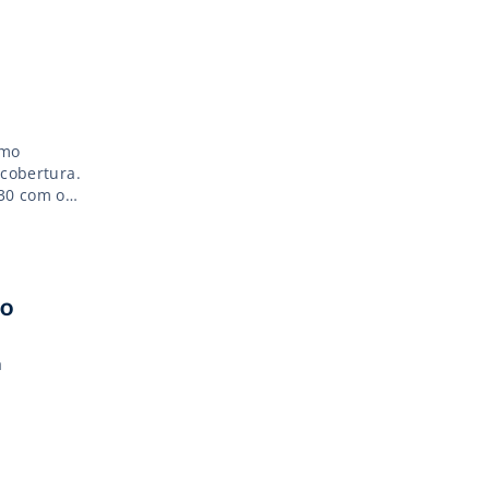
zado e
os […]
omo
 cobertura.
030 com o
 o
a