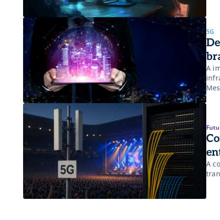
gar
tra
5G
De
br
A i
infr
Mes
ava
Futu
Co
en
A c
tra