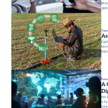
Bra
ope
Tran
As
Exp
tec
data
Futu
A 
Di
No 
o fu
inte