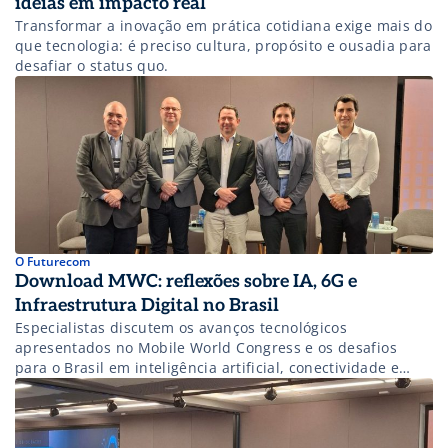
ideias em impacto real
Transformar a inovação em prática cotidiana exige mais do
que tecnologia: é preciso cultura, propósito e ousadia para
desafiar o status quo.
O Futurecom
Download MWC: reflexões sobre IA, 6G e
Infraestrutura Digital no Brasil
Especialistas discutem os avanços tecnológicos
apresentados no Mobile World Congress e os desafios
para o Brasil em inteligência artificial, conectividade e
soberania digital.