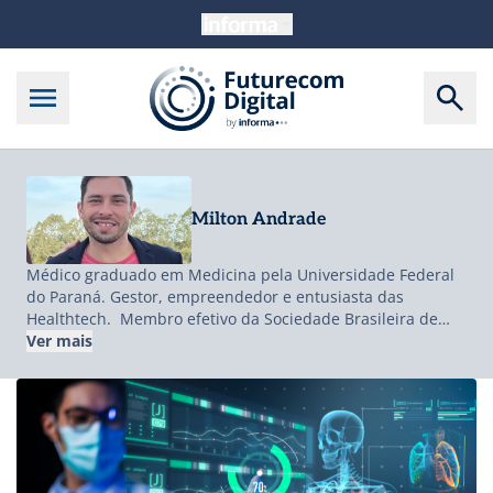
Milton Andrade
Médico graduado em Medicina pela Universidade Federal
do Paraná. Gestor, empreendedor e entusiasta das
Healthtech. Membro efetivo da Sociedade Brasileira de
Informática em Saúde. Gestor de projetos e estruturação
Ver mais
de serviços em Telessaúde. Especialização em Pericias
Médicas pela UFPR com tese focada em tecnologia
disruptiva no combate a Fraudes no Sistema de Saúde –
Blockchain. Especialização em Medicina de Urgência e
Medicina Intensiva pelo Hospital Albert Einstein. MBA em
Transformação Digital e Gestão de Tecnologias em Saúde.