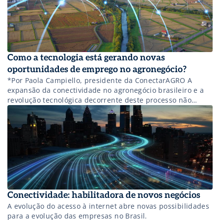
Como a tecnologia está gerando novas
oportunidades de emprego no agronegócio?
*Por Paola Campiello, presidente da ConectarAGRO A
expansão da conectividade no agronegócio brasileiro e a
revolução tecnológica decorrente deste processo não
apenas aumentam a produtividade, mas também
transformam as economias locais. A adoção de tecnologias
conectadas, como redes 4G, IoT (Internet das Coisas) e
automação, está trazendo benefícios concretos para as
comunidades que cercam as […]
Conectividade: habilitadora de novos negócios
A evolução do acesso à internet abre novas possibilidades
para a evolução das empresas no Brasil.