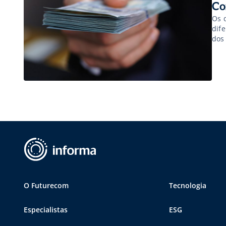
Co
Os 
dif
dos
O Futurecom
Tecnologia
Especialistas
ESG