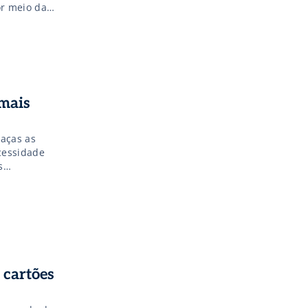
or meio da
er em TI.
 mais
raças as
ecessidade
s
 para esses
ões end-to-
 cartões