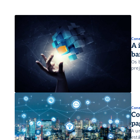
Cone
A 
ba
Os 
pre
Cone
Co
pa
A un
est