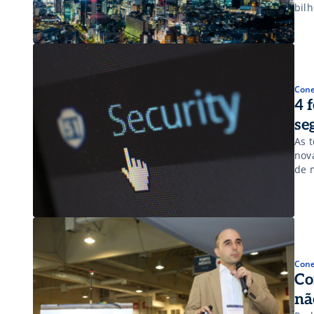
bil
inte
Aliá
Cone
4 
se
As 
nov
de 
dis
pro
end
Cone
Co
nã