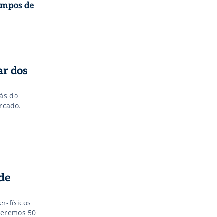
empos de
ar dos
rás do
rcado.
de
er-físicos
teremos 50