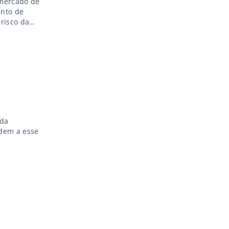
 mercado de
ento de
risco da
 para falar
 da
ndem a esse