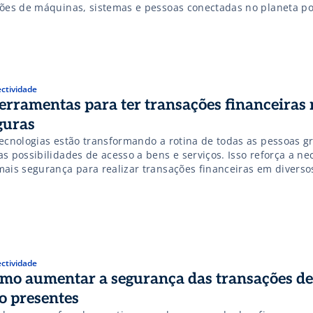
hões de máquinas, sistemas e pessoas conectadas no planeta p
rnet. Essa é a estimativa divulgada pela Cisco, multinacional líd
s, se essa perspectiva for confirmada, […]
ctividade
ferramentas para ter transações financeiras
guras
tecnologias estão transformando a rotina de todas as pessoas g
as possibilidades de acesso a bens e serviços. Isso reforça a n
mais segurança para realizar transações financeiras em diverso
positivos. Confira quatro soluções que oferecem mais segurança
cessos: A NCR desenvolveu um software para monitorar transaç
 em tempo […]
ctividade
mo aumentar a segurança das transações de
o presentes