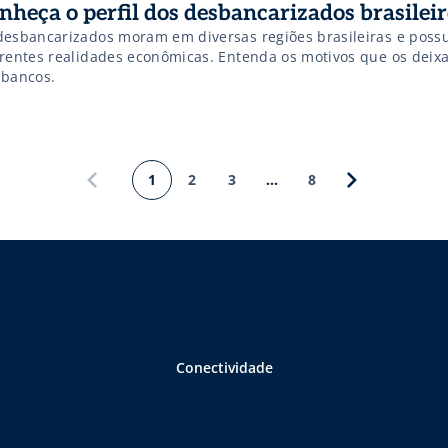
nheça o perfil dos desbancarizados brasileir
desbancarizados moram em diversas regiões brasileiras e pos
erentes realidades econômicas. Entenda os motivos que os deix
 bancos.
1
2
3
…
8
Conectividade