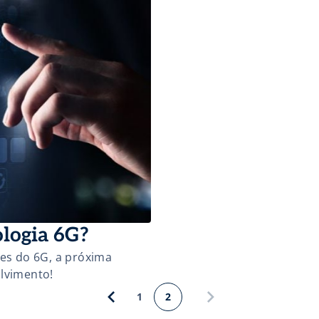
ologia 6G?
ões do 6G, a próxima
lvimento!
1
2