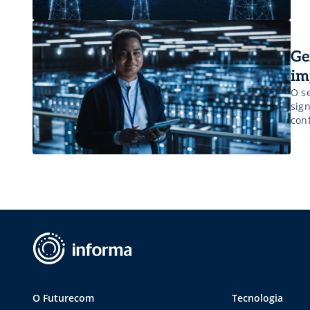
Ge
im
O s
sig
con
O Futurecom
Tecnologia