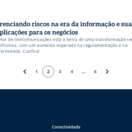
renciando riscos na era da informação e sua
plicações para os negócios
etor de telecomunicações está à beira de uma transformação re
nificativa, com um aumento esperado na regulamentação e na
formidade. Confira!
1
2
3
4
…
6
Conectividade