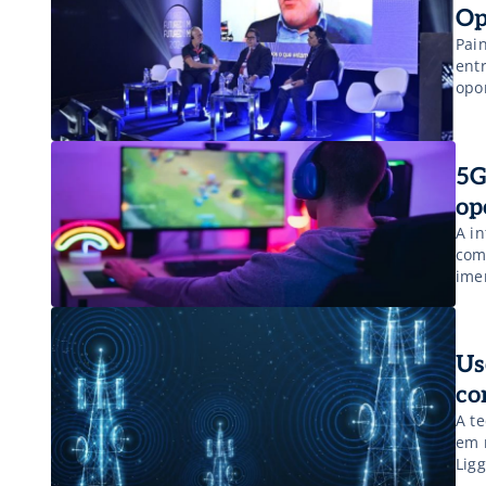
Op
Pai
ent
opo
5G
op
A i
com
ime
Us
co
A t
em 
Ligg