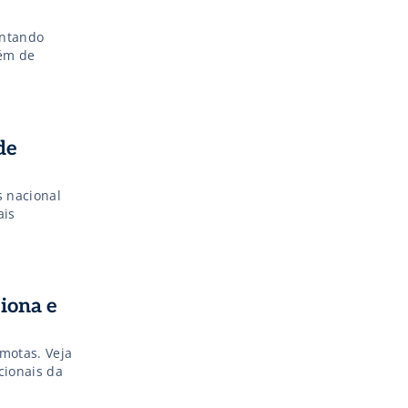
ontando
lém de
de
s nacional
ais
iona e
emotas. Veja
cionais da