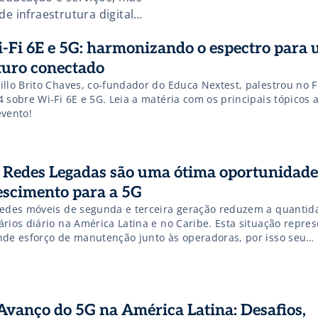
de infraestrutura digital
 áreas rurais. Saiba mais!
-Fi 6E e 5G: harmonizando o espectro para
turo conectado
illo Brito Chaves, co-fundador do Educa Nextest, palestrou no
4 sobre Wi-Fi 6E e 5G. Leia a matéria com os principais tópicos
evento!
 Redes Legadas são uma ótima oportunidade
escimento para a 5G
redes móveis de segunda e terceira geração reduzem a quantid
ários diário na América Latina e no Caribe. Esta situação repre
nde esforço de manutenção junto às operadoras, por isso seu
ligamento se transforma em um impulso para o desenvolviment
Avanço do 5G na América Latina: Desafios,