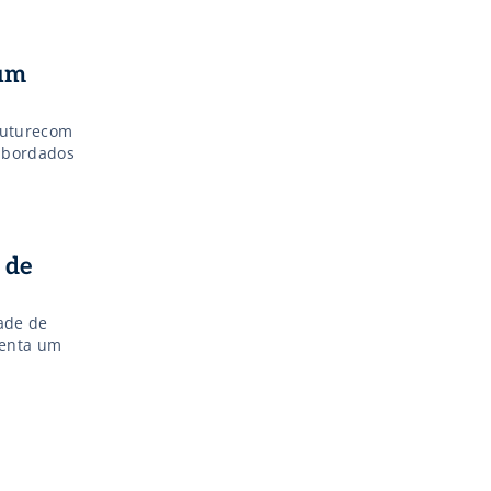
 um
 Futurecom
 abordados
 de
ade de
senta um
o da 5G.