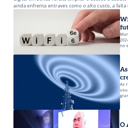
ainda enfrenta entraves como o alto custo, a falta 
em locais afastados e a baixa cobertura de rede em
Wi
fu
Mur
202
no 
As
cr
As 
usu
gra
des
O 